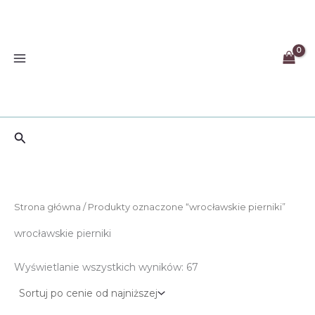
Przejdź
do
treści
Szukaj
Strona główna
/ Produkty oznaczone “wrocławskie pierniki”
wrocławskie pierniki
Posortowane
Wyświetlanie wszystkich wyników: 67
według
ceny:
od
niskiej