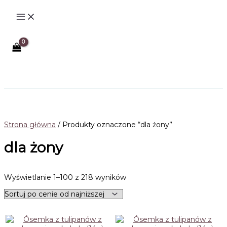
Przejdź
do
treści
Szukaj
Strona główna
/ Produkty oznaczone “dla żony”
dla żony
Posortowane
Wyświetlanie 1–100 z 218 wyników
według
ceny:
od
niskiej
do