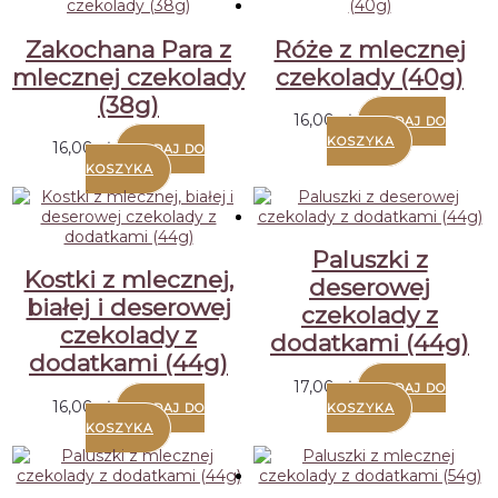
Zakochana Para z
Róże z mlecznej
mlecznej czekolady
czekolady (40g)
(38g)
16,00
zł
DODAJ DO
KOSZYKA
16,00
zł
DODAJ DO
KOSZYKA
Paluszki z
Kostki z mlecznej,
deserowej
białej i deserowej
czekolady z
czekolady z
dodatkami (44g)
dodatkami (44g)
17,00
zł
DODAJ DO
16,00
zł
DODAJ DO
KOSZYKA
KOSZYKA