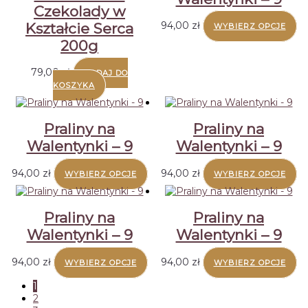
Czekolady w
m
wy
94,00
zł
Kształcie Serca
WYBIERZ OPCJE
na
200g
st
pr
79,00
zł
DODAJ DO
KOSZYKA
Praliny na
Praliny na
Walentynki – 9
Walentynki – 9
94,00
zł
94,00
zł
WYBIERZ OPCJE
WYBIERZ OPCJE
Praliny na
Praliny na
Walentynki – 9
Walentynki – 9
94,00
zł
94,00
zł
WYBIERZ OPCJE
WYBIERZ OPCJE
1
2