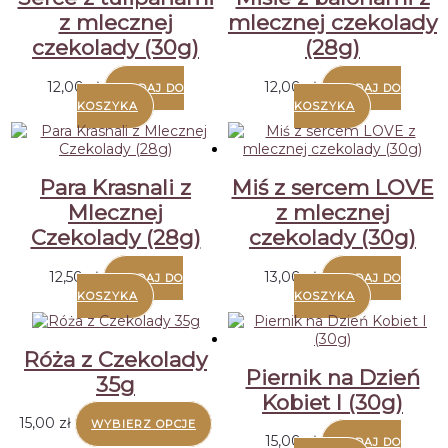
z mlecznej
mlecznej czekolady
czekolady (30g)
(28g)
12,00
zł
12,00
zł
DODAJ DO
DODAJ DO
KOSZYKA
KOSZYKA
Para Krasnali z
Miś z sercem LOVE
Mlecznej
z mlecznej
Czekolady (28g)
czekolady (30g)
12,50
zł
13,00
zł
DODAJ DO
DODAJ DO
KOSZYKA
KOSZYKA
Róża z Czekolady
Piernik na Dzień
35g
Kobiet I (30g)
Ten
15,00
zł
WYBIERZ OPCJE
produkt
15,00
zł
DODAJ DO