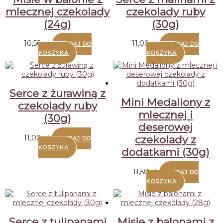
mlecznej czekolady
czekolady ruby
(24g)
(30g)
10,50
zł
11,00
zł
DODAJ DO
DODAJ DO
KOSZYKA
KOSZYKA
Serce z żurawiną z
Mini Medaliony z
czekolady ruby
mlecznej i
(30g)
deserowej
11,00
zł
czekolady z
DODAJ DO
KOSZYKA
dodatkami (30g)
11,50
zł
DODAJ DO
KOSZYKA
Serce z tulipanami
Misie z balonami z