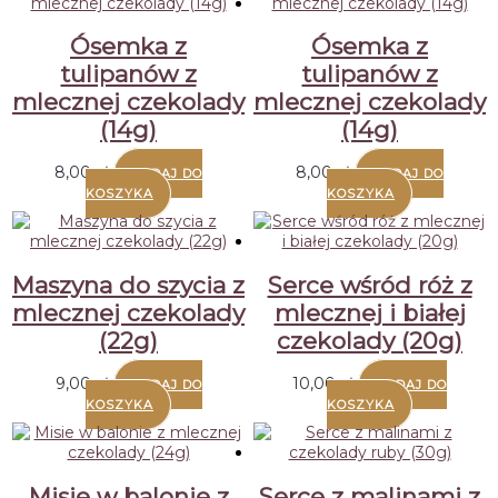
wysokiej
Ósemka z
Ósemka z
tulipanów z
tulipanów z
mlecznej czekolady
mlecznej czekolady
(14g)
(14g)
8,00
zł
8,00
zł
DODAJ DO
DODAJ DO
KOSZYKA
KOSZYKA
Maszyna do szycia z
Serce wśród róż z
mlecznej czekolady
mlecznej i białej
(22g)
czekolady (20g)
9,00
zł
10,00
zł
DODAJ DO
DODAJ DO
KOSZYKA
KOSZYKA
Misie w balonie z
Serce z malinami z