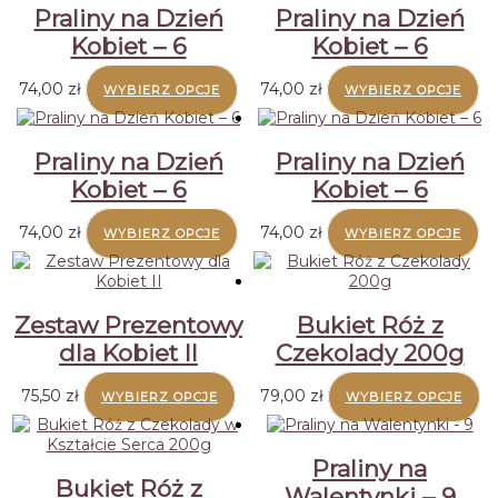
Praliny na Dzień
Praliny na Dzień
Kobiet – 6
Kobiet – 6
74,00
zł
74,00
zł
WYBIERZ OPCJE
WYBIERZ OPCJE
Praliny na Dzień
Praliny na Dzień
Kobiet – 6
Kobiet – 6
74,00
zł
74,00
zł
WYBIERZ OPCJE
WYBIERZ OPCJE
Zestaw Prezentowy
Bukiet Róż z
dla Kobiet II
Czekolady 200g
Te
75,50
zł
79,00
zł
WYBIERZ OPCJE
WYBIERZ OPCJE
pr
m
wi
Praliny na
wa
Bukiet Róż z
Walentynki – 9
Op