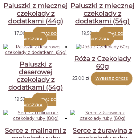
Paluszki z mlecznej
Paluszki z mlecznej
czekolady z
czekolady z
dodatkami (44g)
dodatkami (54g)
17,00
zł
19,50
zł
DODAJ DO
DODAJ DO
KOSZYKA
KOSZYKA
Róża z Czekolady
Paluszki z
60g
deserowej
Te
23,00
zł
czekolady z
WYBIERZ OPCJE
pr
dodatkami (54g)
m
wi
19,50
zł
DODAJ DO
wa
KOSZYKA
Op
m
wy
na
st
Serce z malinami z
Serce z żurawiną z
pr