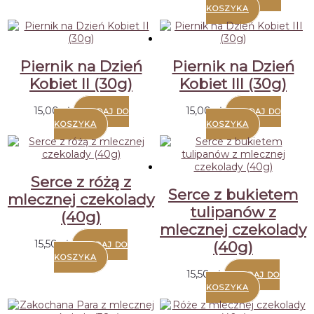
ma
KOSZYKA
wiele
wariantów.
Opcje
można
Piernik na Dzień
Piernik na Dzień
wybrać
Kobiet II (30g)
Kobiet III (30g)
na
stronie
produktu
15,00
zł
15,00
zł
DODAJ DO
DODAJ DO
KOSZYKA
KOSZYKA
Serce z różą z
Serce z bukietem
mlecznej czekolady
tulipanów z
(40g)
mlecznej czekolady
15,50
zł
(40g)
DODAJ DO
KOSZYKA
15,50
zł
DODAJ DO
KOSZYKA