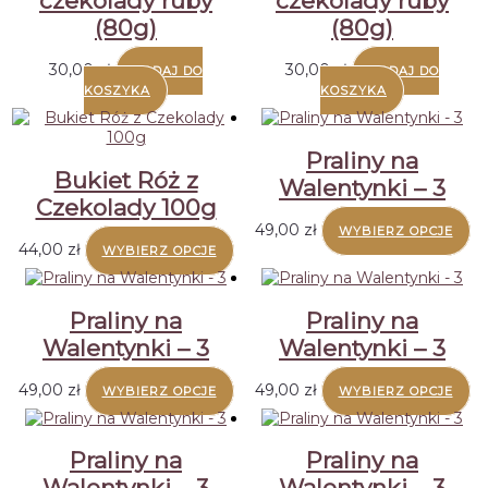
czekolady ruby
czekolady ruby
(80g)
(80g)
30,00
zł
30,00
zł
DODAJ DO
DODAJ DO
KOSZYKA
KOSZYKA
Praliny na
Bukiet Róż z
Walentynki – 3
Czekolady 100g
49,00
zł
WYBIERZ OPCJE
Ten
44,00
zł
WYBIERZ OPCJE
produkt
ma
wiele
Praliny na
Praliny na
wariantów.
Walentynki – 3
Walentynki – 3
Opcje
można
wybrać
49,00
zł
49,00
zł
WYBIERZ OPCJE
WYBIERZ OPCJE
na
stronie
produktu
Praliny na
Praliny na
Walentynki – 3
Walentynki – 3